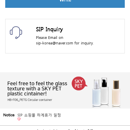
SIP Inquiry
Please Email on
sip-korea@naver.com for inquiry.
Notice
SIP 쇼핑몰 하계휴가 일정