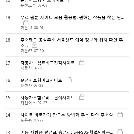
운전고수
08-03
19
무료 웹툰 사이트 모음 활용법: 원하는 작품을 찾는 단…
하은13
08-01
18
주소랜드 공식주소 서울랜드 예약 정보와 위치 확인 주
소…
하은67
07-30
17
자동차보험료비교견적사이트
자동차
07-30
16
운전자보험비교사이트
운전자
07-28
15
자동차보험료비교견적사이트
키첸어스
07-27
14
사이트 바로가기 만드는 방법과 주소 확인 주소얌
도윤48
07-27
13
예능 재방송 편성표 총정리: tvN·SBS·채널A 예능…