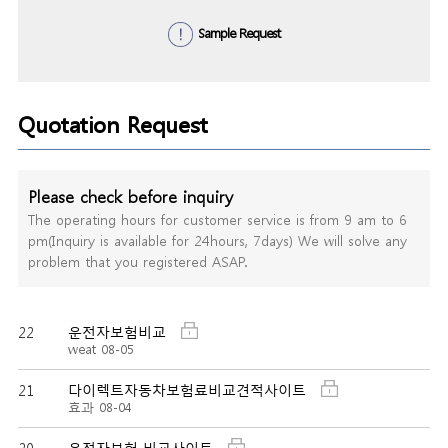
Sample Request
Quotation Request
Please check before inquiry
The operating hours for customer service is from 9 am to 6
pm(Inquiry is available for 24hours, 7days) We will solve any
problem that you registered ASAP.
22
운전자보험비교
weat
08-05
21
다이렉트자동차보험료비교견적사이트
효과
08-04
20
운전자보험 비교사이트