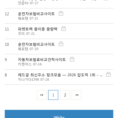
민준93
07-27
12
운전자보험비교사이트
웨포탠
07-21
11
파렛트랙 중이층 중량랙
주미
07-21
10
운전자보험비교사이트
웨포탠
07-20
9
자동차보험료비교견적사이트
키첸어스
07-16
8
레드걸 최신주소 링크모음 — 2026 압도적 1위 - …
지나가다1598
07-16
1
2
Write